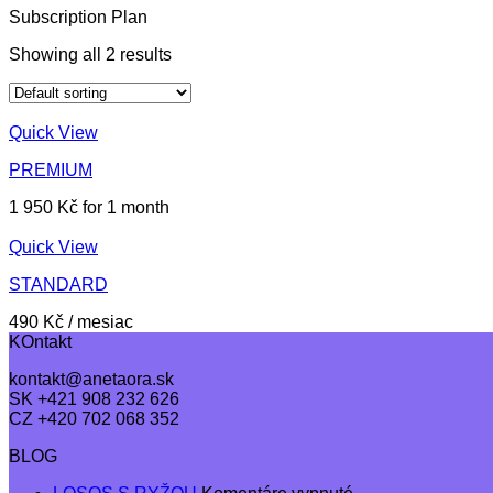
Subscription Plan
Showing all 2 results
Quick View
PREMIUM
1 950
Kč
for 1 month
Quick View
STANDARD
490
Kč
/ mesiac
KOntakt
kontakt@anetaora.sk
SK +421 908 232 626
CZ +420 702 068 352
BLOG
na