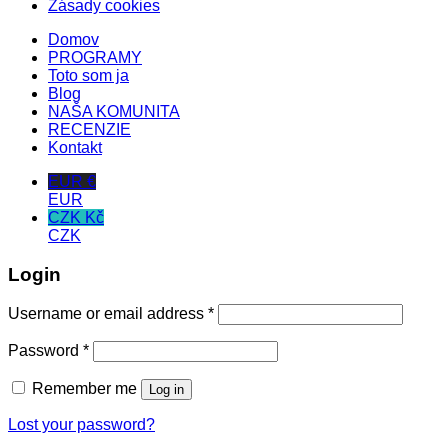
Zásady cookies
Domov
PROGRAMY
Toto som ja
Blog
NAŠA KOMUNITA
RECENZIE
Kontakt
EUR €
EUR
CZK Kč
CZK
Login
Required
Username or email address
*
Required
Password
*
Remember me
Log in
Lost your password?